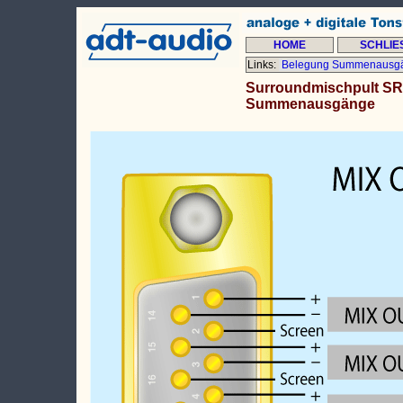
HOME
SCHLIE
Links:
Belegung Summenausg
Surroundmischpult SR
Summenausgänge